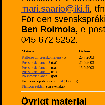
mari.saario@iki.fi
, tf
För den svenskspråki
Ben Roimola,
e-pos
045 672 5252.
Material:
Datum:
Kallelse till presskonferens
(txt)
25.7.2003
Pressmeddelande 2
(txt)
25.6.2003
Pressmeddelande 1
(txt)
13.6.2003
Pressmeddelande 1
(rtf)
Pressmeddelande 1
(pdf)
Finncons logotyp som
tif-fil
(300 KB)
Finncon-reklam
(på svenska)
Övrigt material