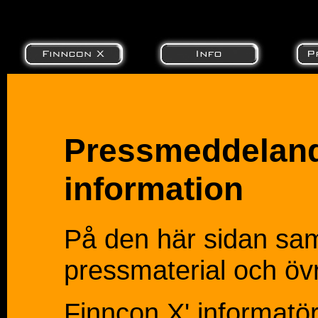
Pressmeddelan
information
På den här sidan sam
pressmaterial och öv
Finncon X' informatö